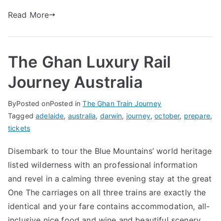
Read More
The Ghan Luxury Rail
Journey Australia
By
Posted on
Posted in
The Ghan Train Journey
Tagged
adelaide
,
australia
,
darwin
,
journey
,
october
,
prepare
,
tickets
Disembark to tour the Blue Mountains’ world heritage
listed wilderness with an professional information
and revel in a calming three evening stay at the great
One The carriages on all three trains are exactly the
identical and your fare contains accommodation, all-
inclusive nice food and wine and beautiful scenery.