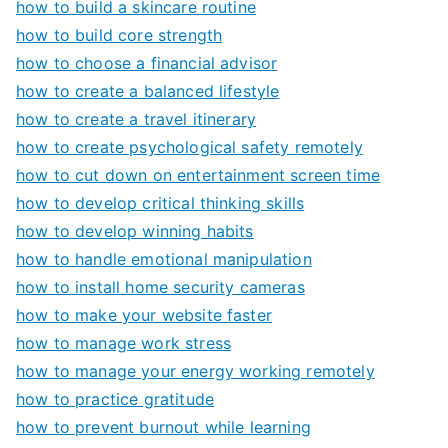
how to build a skincare routine
how to build core strength
how to choose a financial advisor
how to create a balanced lifestyle
how to create a travel itinerary
how to create psychological safety remotely
how to cut down on entertainment screen time
how to develop critical thinking skills
how to develop winning habits
how to handle emotional manipulation
how to install home security cameras
how to make your website faster
how to manage work stress
how to manage your energy working remotely
how to practice gratitude
how to prevent burnout while learning