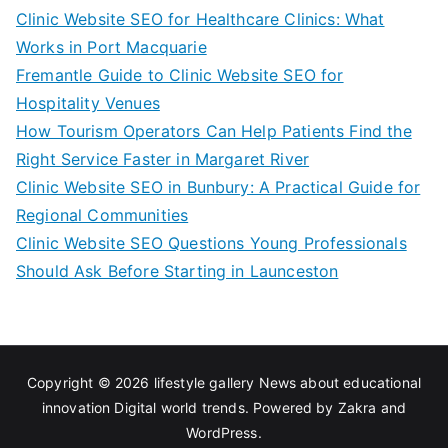
Clinic Website SEO for Healthcare Clinics: What
Works in Port Macquarie
Fremantle Guide to Clinic Website SEO for
Hospitality Venues
How Tourism Operators Can Help Patients Find the
Right Service Faster in Margaret River
Clinic Website SEO in Bunbury: A Practical Guide for
Regional Communities
Clinic Website SEO Questions Young Professionals
Should Ask Before Starting in Launceston
Copyright © 2026
lifestyle gallery News about educational
innovation Digital world trends
. Powered by
Zakra
and
WordPress
.