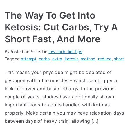
The Way To Get Into
Ketosis: Cut Carbs, Try A
Short Fast, And More
By
Posted on
Posted in
low carb diet tips
Tagged
attempt
,
carbs
,
extra
,
ketosis
,
method
,
reduce
,
short
This means your physique might be depleted of
glycogen within the muscles – which can trigger a
lack of power and basic lethargy. In the previous
couple of years, studies have additionally shown
important leads to adults handled with keto as
properly. Make certain you may have relaxation days
between days of heavy train, allowing […]