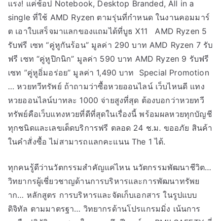
แรง! แค่ช้อป Notebook, Desktop Branded, All in a
single ที่ใช้ AMD Ryzen ตามรุ่นที่กำหนด ในงานคอมมาร์
ต เอาใบเสร็จมาแลกของแถมได้ที่บูธ X11 AMD Ryzen 5
รับฟรี เซท “คู่หูกันร้อน” มูลค่า 290 บาท AMD Ryzen 7 รับ
ฟรี เซท “คู่หูปิกนิก” มูลค่า 590 บาท AMD Ryzen 9 รับฟรี
เซท ”คู่หูอิ่มอร่อย” มูลค่า 1,490 บาท Special Promotion
… หวยทวีทรัพย์ ถ้าถามว่าซื้อหวยออนไลน์ เว็บไหนดี แทง
หวยออนไลน์บาทละ 1000 จ่ายสูงที่สุด ต้องบอกว่าหวยทวี
ทรัพย์คือเว็บแทงหวยที่ดีที่สุดในเรื่องนี้ พร้อมผลหวยทุกบัญชี
ทุกชนิดและเลขเด็ดบริการฟรี ตลอด 24 ช.ม. ขออภัย สินค้า
ในคำสั่งซื้อ ไม่สามารถแลกคะแนน The 1 ได้.
ทุกคนรู้ดีว่านวัตกรรมสำคัญแค่ไหน นวัตกรรมพัฒนาชีวิต…
วิทยากรผู้เชี่ยวชาญด้านการบริหารและการพัฒนาทรัพย
าก… หลักสูตร การบริหารและจัดเก็บเอกสาร ในรูปแบบ
ดิจิทัล ตามมาตรฐา… วิทยากรด้านโปรแกรมมิ่ง เน้นการ