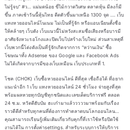
ไม่รู้จบ” #ว… แม่มดน้อย ขี่ไม้กวาดวิเศษ ตลาดหุ้น มีลงก็มี
ขึ้น ภาคเช้าวันนี้หุ้นไทย ดีดตัวขึ้นมาเหนือ 1300 จุด …. เว็บ
แทงหวยออนไลน์โนเนม ไม่เป็นที่รู้จัก หรือแอบเนียนตั้งชื่อ
ให้คล้ายๆ เว็บดัง เว็บแนวนี้ไม่หวังสะสมชื่อเสียงหรือบารมี
อาศัยจังหวะรอโกงและปิดเว็บไปสร้างเว็บใหม่ ส่วนสาเหตุที่
เว็บพวกนี้โด่งดังเป็นที่รู้จักเกิดจากการ “หว่านเงิน” ซื้อ
โฆษณาทั้ง Adsense ของ Google และ Facebook Ads
ไม่ได้เกิดจากบารมีของเว็บเหมือน เว็บประเภทที่ 1.
โชค (CHOK) เว็บซื้อหวยออนไลน์ ดีที่สุด เชื่อถือได้ ที่อยาก
แนะนำอีก 1 เว็บ แทงหวยออนไลน์ 24 ชั่วโมง จ่ายสูงที่สุด
พร้อมผลหวยทุกบัญชีทุกชนิดและเลขเด็ดบริการฟรี ตลอด
24 ช.ม. หวัดดีฮับป๋ม ฮะเก๋ามาแล้วววววมาพร้อมกับเรื่อง
ราวดีดีสำหรับทุกคนที่ต้องการทำตลาดบนโลกออนไลน…
คุณสามารถเรียนรู้เพิ่มเติมเกี่ยวกับคุกกี้ที่เราใช้หรือปิดใช้
งานได้ใน การตั้งค่าsettings. สำหรับระบบการให้บริการ