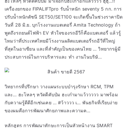
ฮะโหลๆ หวัดดีคับป๋ม มาเจอกับฮะเก๋าอีกแล้วววว ฮุฮุ…!!
เครื่องยกของ FIPALIFTpro รับน้ำหนัก seventy 5 กก. การ
ปรับน้ำหนักดัชนี SET50/SET100 จะเกิดขึ้นในช่วงราคาปิด
วันที่ 28 มิ.ย. บุกโรงงานแบตเตอรี่ Amita Technology ถ้า
พูดถึงรถยนต์ไฟฟ้า EV หัวใจของรถอีวีก็คือแบตเตอรี่ แล้วรู้
ไหมว่าที่ประเทศไทยมีโรงงานผลิตแบตเตอรี่รถอีวีที่ใหญ่
ที่สุดในอาเซียน และที่สําคัญเป็นของคนไทย … วิทยากรผู้มี
ประสบการณ์ในการบริหารและ ทำ งานในบริษั…
วิทยากรที่ปรึกษา วางแผนระบบบำรุงรักษา RCM, TPM
และ… ฮะโหลๆ หวัดดีคับป๋ม ฮะเก๋ามาแว้ววววว มาพร้อม
กับความรู้ดีดีอีกเช่นเคย … #ว้าววว เ… พันธกิจที่เรียบง่าย
ของผมคือการพัฒนาศักยภาพและความค…
หลักสูตร การพัฒนาทักษะการเป็นหัวหน้างาน SMART