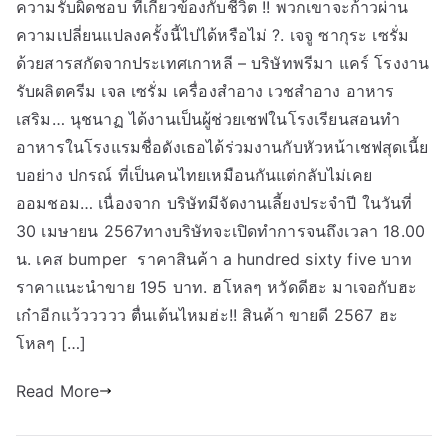
ความรับผิดชอบ ที่เกี่ยวข้องกับชีวิต !! พวกเขาจะก้าวผ่าน
ความเปลี่ยนแปลงครั้งนี้ไปได้หรือไม่ ?. เจจู ซากุระ เซรั่ม
ด้วยสารสกัดจากประเทศเกาหลี – บริษัทพรีมา แคร์ โรงงาน
รับผลิตครีม เจล เซรั่ม เครื่องสำอาง เวชสำอาง อาหาร
เสริม… นุชนาฏ ได้งานเป็นผู้ช่วยเชฟในโรงเรียนสอนทํา
อาหารในโรงแรมชื่อดังเธอได้ร่วมงานกับหัวหน้าเชฟสุดเนี้ย
บอย่าง ปกรณ์ ที่เป็นคนไทยเหมือนกันแต่กลับไม่เคย
ออมชอม… เนื่องจาก บริษัทมีจัดงานเลี้ยงประจำปี ในวันที่
30 เมษายน 2567ทางบริษัทจะเปิดทำการจนถึงเวลา 18.00
น. เคส bumper ราคาสินค้า a hundred sixty five บาท
ราคาแนะนำขาย 195 บาท. ฮโหลๆ หวัดดีฮะ มาเจอกับฮะ
เก๋าอีกแว้ววววว ตื่นเต้นไหมฮ่ะ!! สินค้า ขายดี 2567 ฮะ
โหลๆ […]
Read More