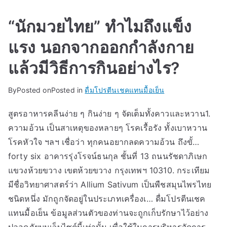
“นักมวยไทย” ทำไมถึงแข็ง
แรง นอกจากออกกำลังกาย
แล้วมีวิธีการกินอย่างไร?
By
Posted on
Posted in
ดื่มโปรตีนเชคแทนมื้อเย็น
สูตรอาหารคลีนง่าย ๆ กินง่าย ๆ จัดเต็มทั้งคาวและหวาน1.
ความอ้วน เป็นสาเหตุของหลายๆ โรคเรื้อรัง ทั้งเบาหวาน
โรคหัวใจ ฯลฯ เชื่อว่า ทุกคนอยากลดความอ้วน ถึงขั้…
forty six อาคารรุ่งโรจน์ธนกุล ชั้นที่ 13 ถนนรัชดาภิเษก
แขวงห้วยขวาง เขตห้วยขวาง กรุงเทพฯ 10310. กระเทียม
มีชื่อวิทยาศาสตร์ว่า Allium Sativum เป็นพืชสมุนไพรไทย
ชนิดหนึ่ง มักถูกจัดอยู่ในประเภทเครื่องเ… ดื่มโปรตีนเชค
แทนมื้อเย็น ข้อมูลส่วนตัวของท่านจะถูกเก็บรักษาไว้อย่าง