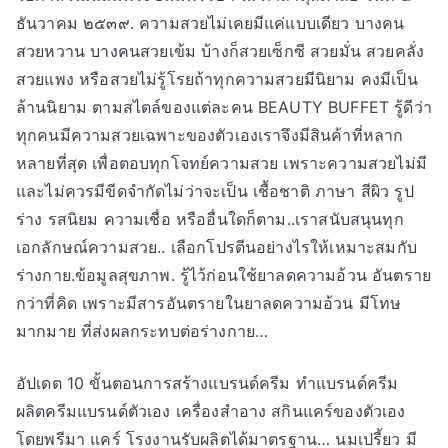
ธันวาคม ๒๕๓๙. ความสวยไม่เคยมีแค่แบบเดียว บางคน
สวยหวาน บางคนสวยเข้ม บ้างก็สวยเซ็กซี สวยมั่น สวยคลั่ง
สวยแพง หรือสวยไม่รู้โรยถ้าทุกความสวยมีนิยาม คงมีเป็น
ล้านนิยาม ตามสไตล์ของแต่ละคน BEAUTY BUFFET รู้ดีว่า
ทุกคนมีความสวยเฉพาะของตัวเองเราจึงมีสินค้าที่หลาก
หลายที่สุด เพื่อตอบทุกโจทย์ความสวย เพราะความสวยไม่มี
และไม่ควรมีขีดจำกัดไม่ว่าจะเป็น เชื้อชาติ ภาษา สีผิว รูป
ร่าง รสนิยม ความเชื่อ หรืออื่นใดก็ตาม..เราสนับสนุนทุก
เอกลักษณ์ความสวย.. เลือกโปรตีนอย่างไรให้เหมาะสมกับ
ร่างกาย.ข้อมูลสุขภาพ. รู้ไว้ก่อนใช้ยาลดความอ้วน อันตราย
กว่าที่คิด เพราะมีสารอันตรายในยาลดความอ้วน มีโทษ
มากมาย ที่ส่งผลกระทบต่อร่างกาย…
อัปเดต 10 ขั้นตอนการสร้างแบรนด์ครีม ทำแบรนด์ครีม
ผลิตครีมแบรนด์ตัวเอง เครื่องสำอาง สกินแคร์ของตัวเอง
โดยพรีมา แคร์ โรงงานรับผลิตได้มาตรฐาน… นมเปรี้ยว มี