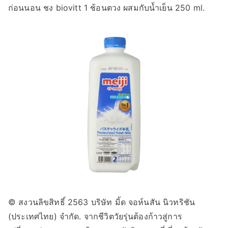
ก่อนนอน ชง biovitt 1 ช้อนตวง ผสมกับน้ำเย็น 250 ml.
© สงวนลิขสิทธิ์ 2563 บริษัท มิ้ด จอห์นสัน นิวทริชัน
(ประเทศไทย) จำกัด. จากชีวิตวัยรุ่นต้องก้าวสู่การ