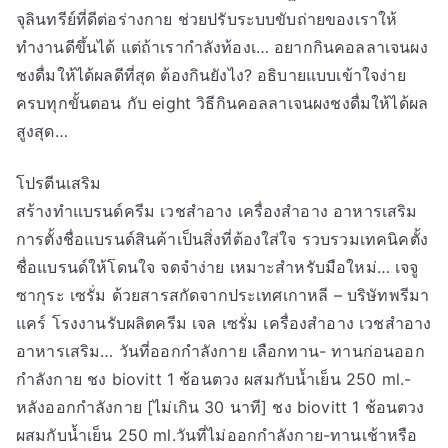
จุลินทรีย์ที่ดีต่อร่างกาย ช่วยปรับระบบขับถ่ายของเราให้
ทำงานดีขึ้นได้ แต่ถ้าเรากำลังท้องเ… อยากกินคอลลาเจนผง
ชงดื่มให้ได้ผลดีที่สุด ต้องกินยังไง? อธิบายแบบเข้าใจง่าย
ครบทุกขั้นตอน กับ eight วิธีกินคอลลาเจนผงชงดื่มให้ได้ผล
สูงสุด…
โปรตีนเสริม
สร้างทำแบรนด์ครีม เวชสำอาง เครื่องสำอาง อาหารเสริม
การตั้งชื่อแบรนด์สินค้าเป็นสิ่งที่ต้องใส่ใจ รวบรวมเทคนิคตั้ง
ชื่อแบรนด์ให้โดนใจ จดจำง่าย เหมาะสำหรับมือใหม่… เจจู
ซากุระ เซรั่ม ด้วยสารสกัดจากประเทศเกาหลี – บริษัทพรีมา
แคร์ โรงงานรับผลิตครีม เจล เซรั่ม เครื่องสำอาง เวชสำอาง
อาหารเสริม… วันที่ออกกำลังกาย เลือกทาน- ทานก่อนออก
กำลังกาย ชง biovitt 1 ช้อนตวง ผสมกับน้ำเย็น 250 ml.-
หลังออกกำลังกาย [ไม่เกิน 30 นาที] ชง biovitt 1 ช้อนตวง
ผสมกับน้ำเย็น 250 ml.วันที่ไม่ออกกำลังกาย-ทานเช้าหรือ