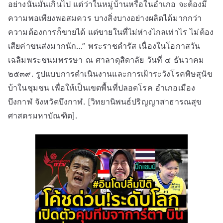
อย่างนั้นมันเกินไป แต่ว่าในหมู่บ้านหรือในอำเภอ จะต้องมี
ความพอเพียงพอสมควร บางสิ่งบางอย่างผลิตได้มากกว่า
ความต้องการก็ขายได้ แต่ขายในที่ไม่ห่างไกลเท่าไร ไม่ต้อง
เสียค่าขนส่งมากนัก…” พระราชดำรัส เนื่องในโอกาสวัน
เฉลิมพระชนมพรรษา ณ ศาลาดุสิดาลัย วันที่ ๔ ธันวาคม
๒๕๓๙. รูปแบบการดำเนินงานและการเฝ้าระวังโรคพิษสุนัข
บ้าในชุมชน เพื่อให้เป็นเขตพื้นที่ปลอดโรค อำเภอเมือง
บึงกาฬ จังหวัดบึงกาฬ. [วิทยานิพนธ์ปริญญาสาธารณสุข
ศาสตรมหาบัณฑิต].