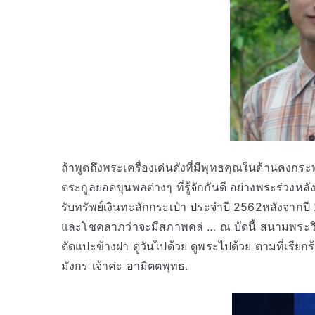
ถ้าพูดถึงพระเครื่องเด่นดังที่มีพุทธคุณในด้านคงก
ตระกูลยอดขุนพลต่างๆ ที่รู้จักกันดี อย่างพระร่ว
รับทรัพย์เงินทะลักกระเป๋า ประจำปี 2562หลังจากป
และโชคลาภว่าจะมีสภาพคล่ … ณ บัดนี้ สนามพระวิภ
ตัดแปะข้างฝา ดูวันไปด้วย ดูพระไปด้วย ตามที่เรียก
มังกร เจ้าค่ะ อามิตตพุทธ.