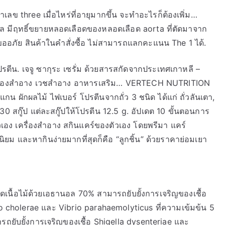
าเลข three เมื่อไหร่ที่อายุมากขึ้น จะทำอะไรก็ต้องเพิ่ม…
ล มีฤทธิ์ขยายหลอดเลือดของหลอดเลือด aorta ที่ตัดมาจาก
. ขออภัย สินค้าในคำสั่งซื้อ ไม่สามารถแลกคะแนน The 1 ได้.
รตีน. เจจู ซากุระ เซรั่ม ด้วยสารสกัดจากประเทศเกาหลี –
ม เครื่องสำอาง เวชสำอาง อาหารเสริม… VERTECH NUTRITION
น ผักผลไม้ ไฟเบอร์ โปรตีนจากถั่ว 3 ชนิด ได้แก่ ถั่วลันเตา,
30 สกู๊ป แต่ละสกู๊ปให้โปรตีน 12.5 g. อัปเดต 10 ขั้นตอนการ
เอง เครื่องสำอาง สกินแคร์ของตัวเอง โดยพรีมา แคร์
ม และหากินง่ายมากที่สุดก็คือ “ลูกชิ้น” ด้วยราคาย่อมเยา
กัดเนื้อไม้ด้วยเอธานอล 70% สามารถยับยั้งการเจริญของเชื้อ
io cholerae และ Vibrio parahaemolyticus ที่ความเข้มข้น 5
รถยับยั้งการเจริญของเชื้อ Shigella dysenteriae และ