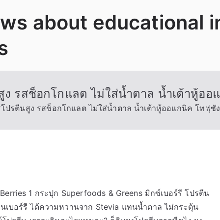
News about educational 
s
ูง รสช็อกโกแลต ไม่ใส่น้ำตาล น้ำเต้าหู้ออแ
รโปรตีนสูง รสช็อกโกแลต ไม่ใส่น้ำตาล น้ำเต้าหู้ออแกนิค โทฟุซัง
erries 1 กระปุก Superfoods & Greens มิกซ์เบอร์รี โปรตีน
ิ่นเบอร์รี ได้ความหวานจาก Stevia แทนน้ำตาล ไม่กระตุ้น