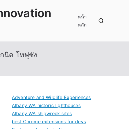
innovation
หน้า
หลัก
กนิค โทฟุซัง
Adventure and Wildlife Experiences
Albany WA historic lighthouses
Albany WA shipwreck sites
best Chrome extensions for devs