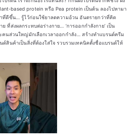
ินเวย์โปรตีน เราจะกินอะไรแทนละ? ก็กินผงโปรตีนจากพืชไง ผง
lant-based protein หรือ Pea protein เป็นต้น ลองไปหามา
ี่ดีขึ้น… รู้ไว้ก่อนใช้ยาลดความอ้วน อันตรายกว่าที่คิด
 ที่ส่งผลกระทบต่อร่างกาย… ‘การออกกำลังกาย’ เป็น
 และคนส่วนใหญ่มักเลือกเวลาออกกำลัง… สร้างทำแบรนด์ครีม
์สินค้าเป็นสิ่งที่ต้องใส่ใจ รวบรวมเทคนิคตั้งชื่อแบรนด์ให้