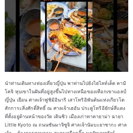
นำท่านเดินทางท่องเที่ยวญี่ปุ่น พาท่านไปยังไฮไลท์เด็ด คามิ
โคจิ หุบเขาในฝันที่อยู่สูงขึ้นไปทางเหนือของเทือกเขาแอลป์
ญี่ปุ่น เยือน ศาลเจ้าฟูชิมิอินาริ เสาโทริอิพันต้นแห่งเกียวโต
สักการะสิ่งศักดิ์สิทธิ์ ณ ศาลเจ้าเฮอัน ประตูโทริอิยักษ์สีแดง
ที่ตั้งอยู่ด้านหน้าของวัด เดินชิว เมืองเก่าทาคายาม่า ฉายา
Little Kyoto ณ ถนนซันมาจิซูจิ ศาลเจ้านัมบะยาซากะ ศาล