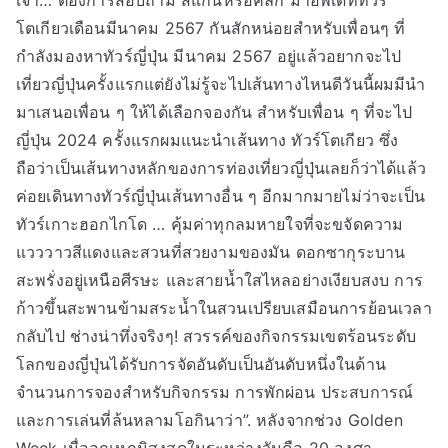
เจ้า… ต้องการสอบถาม สแกนหรือคลิ๊ก มาอัพเดททัวร์
โตเกียวเดือนมีนาคม 2567 กันสักหน่อยสำหรับเพื่อนๆ ที่
กำลังมองหาทัวร์ญี่ปุ่น มีนาคม 2567 อยู่แล้วอยากจะไป
เที่ยวญี่ปุ่นครั้งแรกแต่ยังไม่รู้จะไปเส้นทางไหนดีวันนี้ผมมีนำ
มาเสนอเพื่อน ๆ ให้ได้เลือกจองกัน สำหรับเพื่อน ๆ ที่จะไป
ญี่ปุ่น 2024 ครั้งแรกผมแนะนำเส้นทาง ทัวร์โตเกียว ซึ่ง
ถือว่าเป็นเส้นทางหลักของการท่องเที่ยวญี่ปุ่นเลยก็ว่าได้แล้ว
ค่อยเดินทางทัวร์ญี่ปุ่นเส้นทางอื่น ๆ อีกมากมายไม่ว่าจะเป็น
ทัวร์เกาะฮอกไกโด … คุ้มค่าทุกลมหายใจที่จะขจัดความ
แวววาวสีแดงและสวนที่สวยงามของมัน ดอกซากุระบาน
สะพรั่งอยู่เหนือศีรษะ และสายน้ำใสไหลอย่างเงียบสงบ การ
ก้าวขึ้นสะพานข้ามสระน้ำในสวนเปรียบเสมือนการย้อนเวลา
กลับไป ช่างน่าทึ่งจริงๆ! สวรรค์ของกิจกรรมเขตร้อนระดับ
โลกของญี่ปุ่นได้รับการจัดอันดับเป็นอันดับหนึ่งในด้าน
จำนวนการจองสำหรับกิจกรรม การพักผ่อน ประสบการณ์
และการเล่นที่ล้นหลามโอกินาว่า”. หลังจากช่วง Golden