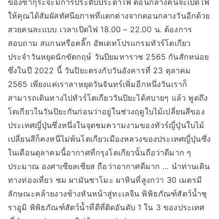
ของซากุระจะมีการประดับประดาไฟ ตอนกลางคืนจะเปิดไฟ
ให้คุณได้สัมผัสทัศนียภาพที่แตกต่างจากตอนกลางวันอีกด้วย
สวยคนละแบบ เวลาเปิดไฟ 18.00 – 22.00 น. ต้องการ
สอบถาม สแกนหรือคลิ๊ก อัพเดทโปรแกรมทัวร์โตเกียว
ประจำวันหยุดนักขัตกฤษ์ วันปิยมหาราช 2565 กันสักหน่อย
ซึ่งในปี 2022 นี้ วันปิยะตรงกับวันอังคารที่ 23 ตุลาคม
2565 เพียงแค่เราลาหยุดวันจันทร์เพิ่มอีกหนึ่งวันเราก็
สามารถเดินทางไปทัวร์โตเกียววันปิยะได้สบายๆ แล้ว พูดถึง
โตเกียวในวันปิยะกันก่อนว่าอยู่ในช่วงฤดูใบไม้เปลี่ยนสีของ
ประเทศญี่ปุ่นซึ่งหนึ่งในจุดชมความงามของทัวร์ญี่ปุ่นใบไม้
เปลี่ยนสีก็คงหนีไม่พ้นโตเกียวเมืองหลวงของประเทศญี่ปุ่นซึ่ง
ในเดือนตุลาคมนี้อากาศที่กรุงโตเกียวนั้นถือว่าดีมาก ๆ
ประมาณ องศาเซียลเซียส ถือว่าอากาศดีมาก … นำท่านเดิน
ทางท่องเที่ยว ชม ผามันซาโมะ ผาหินที่สูงกว่า 30 เมตรมี
ลักษณะคล้ายงวงช้างหันหน้าสู่ทะเลจีน พิพิธภัณฑ์สัตว์น้ำชุ
ราอูมิ พิพิธภัณฑ์สัตว์น้ำที่ดีที่ติดอันดับ 1 ใน 3 ของประเทศ