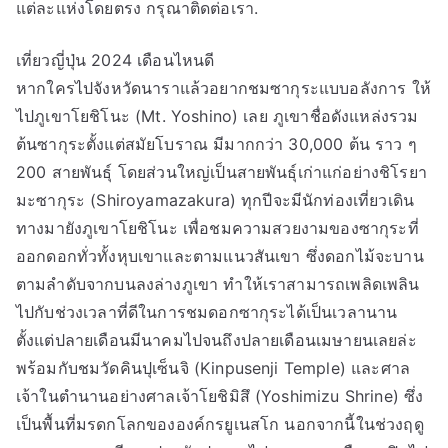
แต่ละแห่งโดยตรง กรุณาติดต่อเรา.
เที่ยวญี่ปุ่น 2024 เดือนไหนดี
หากใครไปจังหวัดนาราแล้วอยากชมซากุระแบบอลังการ ให้
ไปภูเขาโยชิโนะ (Mt. Yoshino) เลย ภูเขาชื่อดังแหล่งรวม
ต้นซากุระตั้งแต่สมัยโบราณ มีมากกว่า 30,000 ต้น ราว ๆ
200 สายพันธุ์ โดยส่วนใหญ่เป็นสายพันธุ์เก่าแก่อย่างชิโรยา
มะซากุระ (Shiroyamazakura) ทุกปีจะมีนักท่องเที่ยวเดิน
ทางมายังภูเขาโยชิโนะ เพื่อชมความสวยงามของซากุระที่
ออกดอกทั่วทั้งหุบเขาและตามแนวสันเขา ซึ่งดอกไม้จะบาน
ตามลำดับจากบนลงล่างภูเขา ทำให้เราสามารถเพลิดเพลิน
ไปกับช่วงเวลาที่ดีในการชมดอกซากุระได้เป็นเวลานาน
ตั้งแต่ปลายเดือนมีนาคมไปจนถึงปลายเดือนเมษายนเลยล่ะ
พร้อมกับชมวัดคินปุเซ็นจิ (Kinpusenji Temple) และศาล
เจ้าในตำนานอย่างศาลเจ้าโยชิมิสึ (Yoshimizu Shrine) ซึ่ง
เป็นพื้นที่มรดกโลกขององค์กรยูเนสโก นอกจากนี้ในช่วงฤดู