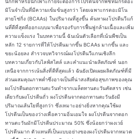
นักกีฬาหรือนักเพาะกายจะต้องการโปรตีนจากพืชที่มีกรดอะ
มิโนจำเป็นที่มีความเข้มข้นสูงกว่า โดยเฉพาะกรดอะมิโน
สายโซ่กิ่ง (BCAAs) ในปริมาณที่สูงขึ้น ค้นหาผงโปรตีนวีแก้
นที่ดีที่สุดที่ออกแบบมาเพื่อรองรับการฟื้นฟูกล้ามเนื้อและเพิ่ม
ความแข็งแรง ในบทความนี้ ฉันเน้นตัวเลือกที่เน้นพืชเป็น
หลัก 12 รายการที่ให้โปรตีนมากขึ้น BCAAs มากขึ้น และ
ขยะน้อยลง สำรวจบทวิจารณ์ผงโปรตีนวีแกนเชิงลึก
บทความเกี่ยวกับไลฟ์สไตล์ และคำแนะนำผลิตภัณฑ์ นอก
เหนือจากการเน้นสิ่งที่ดีที่สุดแล้ว ฉันยังเปิดเผยผลิตภัณฑ์ที่มี
ส่วนผสมคุณภาพต่ำซึ่งอาจเป็นที่น่าสงสัยต่อสุขภาพของคุณ
ผงโปรตีนดอกทานตะวันทำจากเมล็ดทานตะวันคัดสรร เช่น
เดียวกับผงโปรตีนถั่ว ผงโปรตีนจากดอกทานตะวันยังมี
ปริมาณเส้นใยที่สูงกว่า ซึ่งเหมาะอย่างยิ่งหากคุณใช้ผง
โปรตีนเป็นของว่างเพื่อความอิ่มเอมใจ ผงโปรตีนจากดอก
ทานตะวันมักมีโปรตีนประมาณ 50% ซึ่งน้อยกว่าผงเวย์
โปรตีนมาก ตัวแทนที่เป็นแบบอย่างของผงโปรตีนจากหมวด