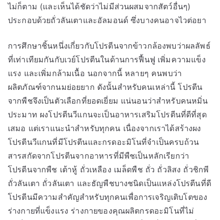
ไม่ก็ตาม (และเห็นได้ชัดว่าไม่มีส่วนผสมจากสัตว์อื่นๆ)
ประกอบด้วยถั่วลันเตาและอัลมอนด์ ซึ่งบางคนอาจไวต่อยา
การศึกษาชิ้นหนึ่งเกี่ยวกับโปรตีนจากข้าวกล้องพบว่าผลลัพธ์
ที่เท่าเทียมกันกับเวย์โปรตีนในด้านการฟื้นฟู เพิ่มความแข็ง
แรง และเพิ่มกล้ามเนื้อ นอกจากนี้ หลายๆ คนพบว่า
ผลิตภัณฑ์จากนมย่อยยาก ดังนั้นสำหรับคนเหล่านี้ โปรตีน
จากพืชจึงเป็นตัวเลือกที่ยอดเยี่ยม แน่นอนว่าสำหรับคนหมิ่น
ประมาท ผงโปรตีนวีแกนจะเป็นอาหารเสริมโปรตีนที่ดีที่สุด
เสมอ แต่เราแนะนำสำหรับทุกคน เนื่องจากเราได้สร้างผง
โปรตีนวีแกนที่มีโปรตีนและกรดอะมิโนที่จำเป็นครบถ้วน
สารสกัดจากโปรตีนจากอาหารที่มีพืชเป็นหลักเรียกว่า
โปรตีนจากพืช เต้าหู้ ถั่วเหลือง เมล็ดพืช ถั่ว ถั่วลิสง ถั่วชิกพี
ถั่วลันเตา ถั่วลันเตา และธัญพืชบางชนิดเป็นแหล่งโปรตีนที่ดี
โปรตีนมีความสำคัญสำหรับทุกคนเพื่อการเจริญเติบโตของ
ร่างกายที่แข็งแรง ร่างกายของคุณผลิตกรดอะมิโนที่ไม่