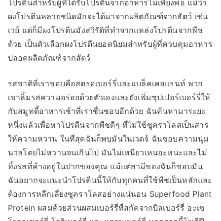
โปรตีนสำหรับผู้ที่ได้รับโปรตีนจากอาหารไม่เพียงพอ แม้ว่า
ผงโปรตีนหลายชนิดมักจะได้มาจากผลิตภัณฑ์จากสัตว์ เช่น
เวย์ แต่ก็มีผงโปรตีนมังสวิรัติที่ทำจากแหล่งโปรตีนจากพืช
ด้วย เป็นตัวเลือกผงโปรตีนยอดนิยมสำหรับผู้ที่ควบคุมอาหาร
ปลอดผลิตภัณฑ์จากสัตว์
รสชาติที่เราชอบคือสตรอเบอร์รี่และแบล็คเคอแรนท์ พวก
เขาลิ้มรสความอร่อยด้วยตัวเองและยังเพิ่มซุปเปอร์เบอร์รี่ให้
กับสมูทตี้อาหารเช้าที่เราชื่นชอบอีกด้วย ฉันค้นหามาระยะ
หนึ่งแล้วเพื่อหาโปรตีนจากพืชดีๆ ที่ไม่ใช้ซูคราโลสเป็นสาร
ให้ความหวาน ในที่สุดฉันก็พบมันในเวดจ์ ฉันชอบความนุ่ม
นวลโดยไม่หวานจนเกินไป มันไม่เหนียวเหนอะหนะและไม่
ทิ้งรสที่ค้างอยู่ในปากของคุณ แม้แต่สามีของฉันก็ชอบมัน
ฉันอยากจะแนะนำโปรตีนนี้ให้กับทุกคนที่ใช้พืชเป็นหลักและ
ต้องการหลีกเลี่ยงซูคราโลสอย่างแน่นอน Superfood Plant
Protein ผสมด้วยส่วนผสมเบอร์รี่ที่สกัดจากบิลเบอร์รี่ อะเซ