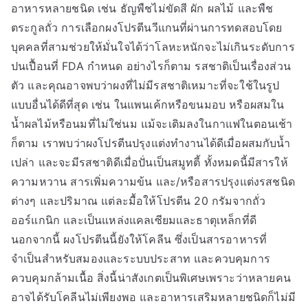
อาหารหลายชนิด เช่น ธัญพืชไม่ขัดสี ผัก ผลไม้ และพืช
ตระกูลถั่ว การเลือกผงโปรตีนวีแกนที่ผ่านการทดสอบโดย
บุคคลที่สามช่วยให้มั่นใจได้ว่าโลหะหนักจะไม่เกินระดับการ
ปนเปื้อนที่ FDA กำหนด อย่างไรก็ตาม รสชาติเป็นเรื่องส่วน
ตัว และคุณอาจพบว่าผงที่ไม่มีรสชาติเหมาะที่จะใช้ในรูป
แบบอื่นได้ดีที่สุด เช่น ในแพนเค้กหรือขนมอบ หรือผสมใน
น้ำผลไม้หรือนมที่ไม่ใช่นม แม้จะเติมลงในกาแฟในตอนเช้า
ก็ตาม เราพบว่าผงโปรตีนปรุงแต่งทำงานได้ดีเมื่อผสมกับน้ำ
เปล่า และจะมีรสชาติดีเมื่อปั่นเป็นสมูทตี้ ทั้งหมดนี้มีสารให้
ความหวาน สารเพิ่มความข้น และ/หรือสารปรุงแต่งรสชนิด
ต่างๆ และปริมาณ แต่ละมื้อให้โปรตีน 20 กรัมจากถั่ว
ออร์แกนิก และเป็นแหล่งแคลเซียมและธาตุเหล็กที่ดี
นอกจากนี้ ผงโปรตีนนี้ยังให้โคลีน ซึ่งเป็นสารอาหารที่
จำเป็นสำหรับสมองและระบบประสาท และควบคุมการ
ควบคุมกล้ามเนื้อ สิ่งนี้น่าสังเกตเป็นพิเศษเพราะว่าหลายคน
อาจได้รับโคลีนไม่เพียงพอ และอาหารเสริมหลายชนิดก็ไม่มี