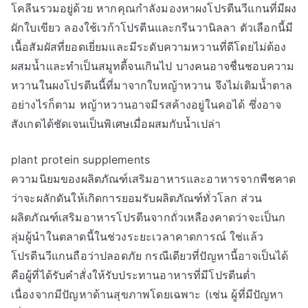
โคลีนรวมอยู่ด้วย หากคุณกำลังมองหาผงโปรตีนวีแกนที่มีผง
ผักใบเขียว ลองใช้เวก้าโปรตีนและกรีนวานิลลา ตัวเลือกนี้มี
เนื้อสัมผัสที่ยอดเยี่ยมและมีระดับความหวานที่ดีโดยไม่ต้อง
ผสมน้ำและทำเป็นสมูทตี้จนเกินไป บางคนอาจชื่นชอบความ
หวานในผงโปรตีนนี้ที่มาจากใบหญ้าหวาน จึงไม่เติมน้ำตาล
อย่างไรก็ตาม หญ้าหวานอาจมีรสค้างอยู่ในคอได้ ซึ่งอาจ
สังเกตได้ชัดเจนเป็นพิเศษเมื่อผสมกับน้ำเปล่า
plant protein supplements
ความนิยมของผลิตภัณฑ์เสริมอาหารและอาหารจากพืชคาด
ว่าจะผลักดันให้เกิดการยอมรับผลิตภัณฑ์ทั่วโลก ส่วน
ผลิตภัณฑ์เสริมอาหารโปรตีนจากถั่วเหลืองคาดว่าจะเป็นก
ลุ่มผู้นำในตลาดนี้ในช่วงระยะเวลาคาดการณ์ ใช่แล้ว
โปรตีนวีแกนถือว่าปลอดภัย กรณีเดียวที่ปัญหานี้อาจเป็นได้
คือผู้ที่ได้รับคำสั่งให้รับประทานอาหารที่มีโปรตีนต่ำ
เนื่องจากมีปัญหาด้านสุขภาพโดยเฉพาะ (เช่น ผู้ที่มีปัญหา