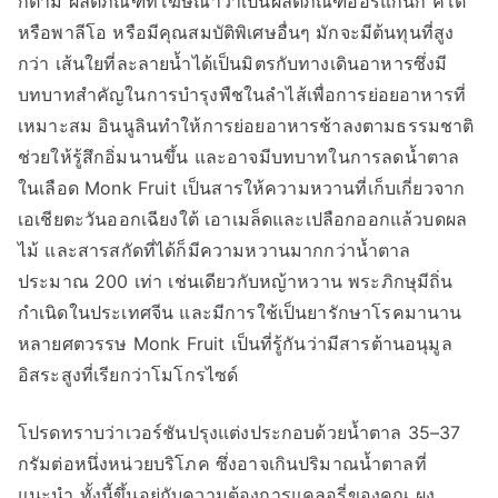
ก็ตาม ผลิตภัณฑ์ที่โฆษณาว่าเป็นผลิตภัณฑ์ออร์แกนิก คีโต
หรือพาลีโอ หรือมีคุณสมบัติพิเศษอื่นๆ มักจะมีต้นทุนที่สูง
กว่า เส้นใยที่ละลายน้ำได้เป็นมิตรกับทางเดินอาหารซึ่งมี
บทบาทสำคัญในการบำรุงพืชในลำไส้เพื่อการย่อยอาหารที่
เหมาะสม อินนูลินทำให้การย่อยอาหารช้าลงตามธรรมชาติ
ช่วยให้รู้สึกอิ่มนานขึ้น และอาจมีบทบาทในการลดน้ำตาล
ในเลือด Monk Fruit เป็นสารให้ความหวานที่เก็บเกี่ยวจาก
เอเชียตะวันออกเฉียงใต้ เอาเมล็ดและเปลือกออกแล้วบดผล
ไม้ และสารสกัดที่ได้ก็มีความหวานมากกว่าน้ำตาล
ประมาณ 200 เท่า เช่นเดียวกับหญ้าหวาน พระภิกษุมีถิ่น
กำเนิดในประเทศจีน และมีการใช้เป็นยารักษาโรคมานาน
หลายศตวรรษ Monk Fruit เป็นที่รู้กันว่ามีสารต้านอนุมูล
อิสระสูงที่เรียกว่าโมโกรไซด์
โปรดทราบว่าเวอร์ชันปรุงแต่งประกอบด้วยน้ำตาล 35–37
กรัมต่อหนึ่งหน่วยบริโภค ซึ่งอาจเกินปริมาณน้ำตาลที่
แนะนำ ทั้งนี้ขึ้นอยู่กับความต้องการแคลอรี่ของคุณ ผง