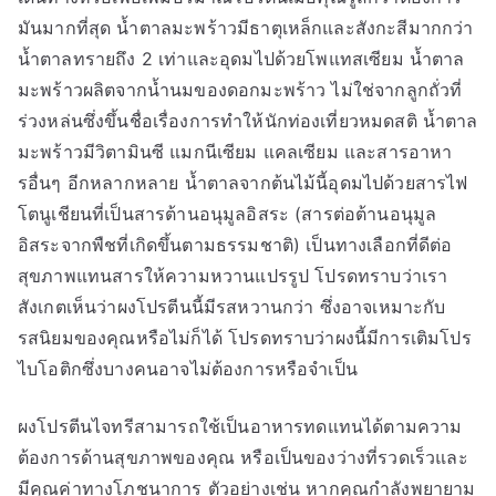
มันมากที่สุด น้ำตาลมะพร้าวมีธาตุเหล็กและสังกะสีมากกว่า
น้ำตาลทรายถึง 2 เท่าและอุดมไปด้วยโพแทสเซียม น้ำตาล
มะพร้าวผลิตจากน้ำนมของดอกมะพร้าว ไม่ใช่จากลูกถั่วที่
ร่วงหล่นซึ่งขึ้นชื่อเรื่องการทำให้นักท่องเที่ยวหมดสติ น้ำตาล
มะพร้าวมีวิตามินซี แมกนีเซียม แคลเซียม และสารอาหา
รอื่นๆ อีกหลากหลาย น้ำตาลจากต้นไม้นี้อุดมไปด้วยสารไฟ
โตนูเชียนที่เป็นสารต้านอนุมูลอิสระ (สารต่อต้านอนุมูล
อิสระจากพืชที่เกิดขึ้นตามธรรมชาติ) เป็นทางเลือกที่ดีต่อ
สุขภาพแทนสารให้ความหวานแปรรูป โปรดทราบว่าเรา
สังเกตเห็นว่าผงโปรตีนนี้มีรสหวานกว่า ซึ่งอาจเหมาะกับ
รสนิยมของคุณหรือไม่ก็ได้ โปรดทราบว่าผงนี้มีการเติมโปร
ไบโอติกซึ่งบางคนอาจไม่ต้องการหรือจำเป็น
ผงโปรตีนไจทรีสามารถใช้เป็นอาหารทดแทนได้ตามความ
ต้องการด้านสุขภาพของคุณ หรือเป็นของว่างที่รวดเร็วและ
มีคุณค่าทางโภชนาการ ตัวอย่างเช่น หากคุณกำลังพยายาม