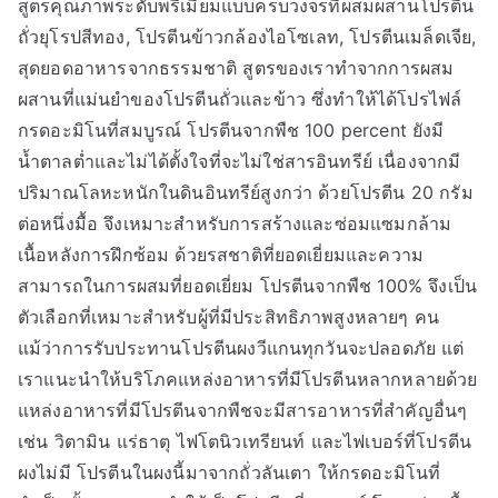
สูตรคุณภาพระดับพรีเมียมแบบครบวงจรที่ผสมผสานโปรตีน
ถั่วยุโรปสีทอง, โปรตีนข้าวกล้องไอโซเลท, โปรตีนเมล็ดเจีย,
สุดยอดอาหารจากธรรมชาติ สูตรของเราทำจากการผสม
ผสานที่แม่นยำของโปรตีนถั่วและข้าว ซึ่งทำให้ได้โปรไฟล์
กรดอะมิโนที่สมบูรณ์ โปรตีนจากพืช 100 percent ยังมี
น้ำตาลต่ำและไม่ได้ตั้งใจที่จะไม่ใช่สารอินทรีย์ เนื่องจากมี
ปริมาณโลหะหนักในดินอินทรีย์สูงกว่า ด้วยโปรตีน 20 กรัม
ต่อหนึ่งมื้อ จึงเหมาะสำหรับการสร้างและซ่อมแซมกล้าม
เนื้อหลังการฝึกซ้อม ด้วยรสชาติที่ยอดเยี่ยมและความ
สามารถในการผสมที่ยอดเยี่ยม โปรตีนจากพืช 100% จึงเป็น
ตัวเลือกที่เหมาะสำหรับผู้ที่มีประสิทธิภาพสูงหลายๆ คน
แม้ว่าการรับประทานโปรตีนผงวีแกนทุกวันจะปลอดภัย แต่
เราแนะนำให้บริโภคแหล่งอาหารที่มีโปรตีนหลากหลายด้วย
แหล่งอาหารที่มีโปรตีนจากพืชจะมีสารอาหารที่สำคัญอื่นๆ
เช่น วิตามิน แร่ธาตุ ไฟโตนิวเทรียนท์ และไฟเบอร์ที่โปรตีน
ผงไม่มี โปรตีนในผงนี้มาจากถั่วลันเตา ให้กรดอะมิโนที่