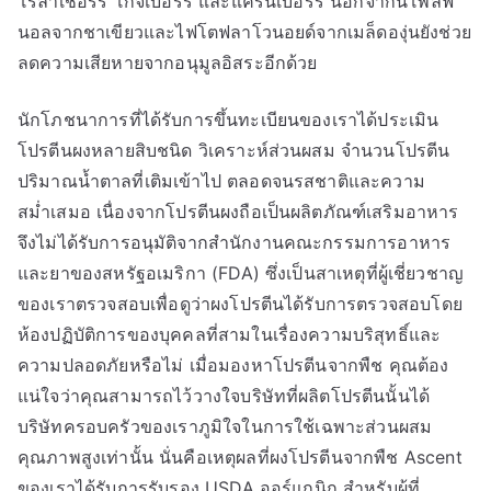
โรลาเชอร์รี่ โกจิเบอร์รี่ และแครนเบอร์รี่ นอกจากนี้โพลีฟี
นอลจากชาเขียวและไฟโตฟลาโวนอยด์จากเมล็ดองุ่นยังช่วย
ลดความเสียหายจากอนุมูลอิสระอีกด้วย
นักโภชนาการที่ได้รับการขึ้นทะเบียนของเราได้ประเมิน
โปรตีนผงหลายสิบชนิด วิเคราะห์ส่วนผสม จำนวนโปรตีน
ปริมาณน้ำตาลที่เติมเข้าไป ตลอดจนรสชาติและความ
สม่ำเสมอ เนื่องจากโปรตีนผงถือเป็นผลิตภัณฑ์เสริมอาหาร
จึงไม่ได้รับการอนุมัติจากสำนักงานคณะกรรมการอาหาร
และยาของสหรัฐอเมริกา (FDA) ซึ่งเป็นสาเหตุที่ผู้เชี่ยวชาญ
ของเราตรวจสอบเพื่อดูว่าผงโปรตีนได้รับการตรวจสอบโดย
ห้องปฏิบัติการของบุคคลที่สามในเรื่องความบริสุทธิ์และ
ความปลอดภัยหรือไม่ เมื่อมองหาโปรตีนจากพืช คุณต้อง
แน่ใจว่าคุณสามารถไว้วางใจบริษัทที่ผลิตโปรตีนนั้นได้
บริษัทครอบครัวของเราภูมิใจในการใช้เฉพาะส่วนผสม
คุณภาพสูงเท่านั้น นั่นคือเหตุผลที่ผงโปรตีนจากพืช Ascent
ของเราได้รับการรับรอง USDA ออร์แกนิก สำหรับผู้ที่