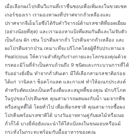
เมื่อเลือกผงโปรตีนวีแกนที่เราชื่นชอบเพื่อเพิ่มลงในขวดเชค
เกอร์ของเรา เรามองหาผงที่ปราศจากถั่วเหลืองและ
ปราศจากจีเอ็มโอซึ่งได้รับคำวิจารณ์ด้านรสชาติที่ยอดเยี่ยม
(อย่างน้อยที่สุด) และเรามองหาแป้งที่ผสมกันดีและไม่จับตัว
เป็นก้อน ผัก เช่น โปรตีนจากถั่ว โปรตีนจากถั่วเหลือง และ
ผงโปรตีนจากป่าน เหมาะที่จะบริโภคโดยผู้ที่รับประทานเจ
Pealicious ให้ความสำคัญกับร่างกายและโลกของคุณด้วย
กรดอะมิโนที่จำเป็นครบถ้วนถึง 9 ชนิดและกระบวนการที่ได้
รับอย่างยั่งยืน ทำจากถั่วลันเตา มีให้เลือกสามรสชาติอร่อย
ได้แก่ วานิลลา ช็อคโกแลต และกาแฟ ทำให้อเนกประสงค์
สำหรับดัดแปลงเป็นเครื่องดื่มและสมูทตี้ของคุณ มักบริโภค
ในรูปของโปรตีนเชค คุณสามารถผสมผงกับน้ำ นมจากพืช
หรือสมูทตี้ได้ โดยทั่วไป เพื่อเพิ่มรสชาติ คุณสามารถซื้อผง
โปรตีนพร้อมรสชาติได้ บางวันอาจทานคู่กับผลไม้หรือเนย
ถั่วก็ได้ บางยี่ห้อยังแนะนำให้ใส่แป้งลงในขนมอบหรือแม้
กระทั่งในกระทะพร้อมกับมื้ออาหารของคุณ