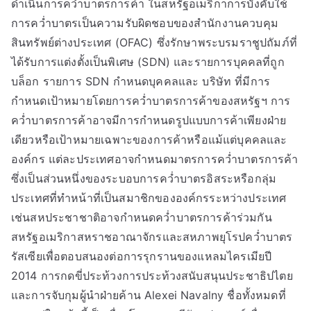
ดำเนินการคว่ำบาตรการค้า ในสหรัฐอเมริกาการบังคับใช้
การคว่ำบาตรเป็นความรับผิดชอบของสำนักงานควบคุม
สินทรัพย์ต่างประเทศ (OFAC) ซึ่งรักษาพระบรมราชูปถัมภ์ที่
ได้รับการแต่งตั้งเป็นพิเศษ (SDN) และรายการบุคคลที่ถูก
บล็อก รายการ SDN กำหนดบุคคลและ บริษัท ที่มีการ
กำหนดเป้าหมายโดยการคว่ำบาตรการค้าของสหรัฐฯ การ
คว่ำบาตรการค้าอาจมีการกำหนดรูปแบบการค้าเพียงฝ่าย
เดียวหรือเป้าหมายเฉพาะของการค้าหรือแม้แต่บุคคลและ
องค์กร แต่ละประเทศอาจกำหนดมาตรการคว่ำบาตรการค้า
ซึ่งเป็นส่วนหนึ่งของระบอบการคว่ำบาตรอิสระหรือกลุ่ม
ประเทศที่ทำหน้าที่เป็นสมาชิกขององค์กรระหว่างประเทศ
เช่นสหประชาชาติอาจกำหนดคว่ำบาตรการค้าร่วมกัน
สหรัฐอเมริกาสหราชอาณาจักรและสหภาพยุโรปคว่ำบาตร
รัสเซียเพื่อตอบสนองต่อการรุกรานของแหลมไครเมียปี
2014 การกดขี่ประท้วงการประท้วงสนับสนุนประชาธิปไตย
และการจับกุมผู้นำฝ่ายค้าน Alexei Navalny ชื่อทั้งหมดที่