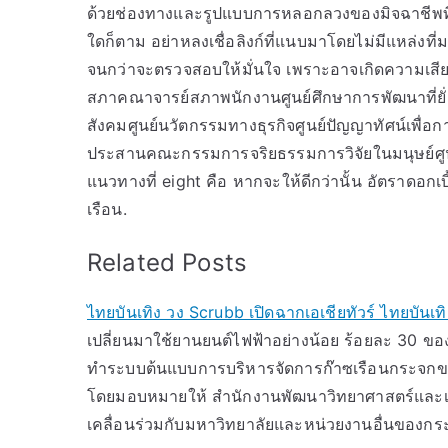
ด้วยช่องทางและรูปแบบการหลอกลวงของมิจฉาชีพที่ห
ใดก็ตาม อย่าหลงเชื่อลิงก์ที่แนบมาโดยไม่มีแหล่งท
จนกว่าจะตรวจสอบให้มั่นใจ เพราะอาจเกิดความเสี
สภาคณาจารย์สภาพนักงานศูนย์ศึกษาการพัฒนาที่ย
สังคมศูนย์นวัตกรรมทางธุรกิจศูนย์ปัญญาทัศน์เพื่
ประสานคณะกรรมการจริยธรรมการวิจัยในมนุษย์ศู
แนวทางที่ eight คือ หากจะให้ดีกว่านั้น อัตราดอก
เรือน.
Related Posts
ไทยบันเทิง วง Scrubb เปิดฉากเอเชียทัวร์ ไทยบันเ
เปลี่ยนมาใช้ยานยนต์ไฟฟ้าอย่างน้อย ร้อยละ 30 ข
ทำระบบต้นแบบการบริหารจัดการก๊าซเรือนกระจกขอ
โดยมอบหมายให้ สำนักงานพัฒนาวิทยาศาสตร์และเท
เคลื่อนร่วมกับมหาวิทยาลัยและหน่วยงานอื่นของก