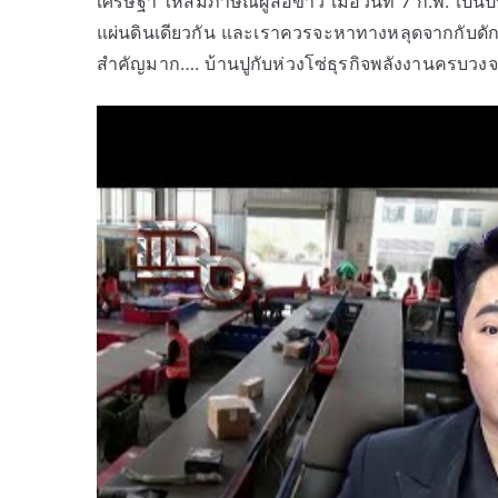
เศรษฐา ให้สัมภาษณ์ผู้สื่อข่าว เมื่อวันที่ 7 ก.พ. เป
แผ่นดินเดียวกัน และเราควรจะหาทางหลุดจากกับดักนี้ได
สำคัญมาก…. บ้านปูกับห่วงโซ่ธุรกิจพลังงานครบวงจร