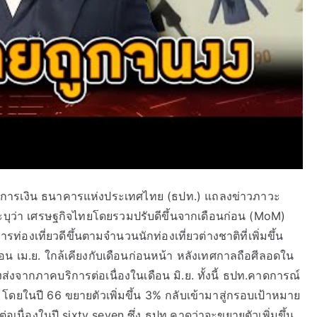
ลาดการเงิน ธนาคารแห่งประเทศไทย (ธปท.) แถลงข่าวภาวะ
บุว่า เศรษฐกิจไทยโดยรวมปรับดีขึ้นจากเดือนก่อน (MoM)
องเที่ยวดีขึ้นตามจำนวนนักท่องเที่ยวต่างชาติที่เพิ่มขึ้น
 เม.ย. ใกล้เคียงกับเดือนก่อนหน้า หลังเทศกาลถือศีลอดใน
งจากภาคบริการต่อเนื่องในเดือน มิ.ย. ทั้งนี้ ธปท.คาดการณ์
ง โดยในปี 66 ขยายตัวเพิ่มขึ้น 3% กลับเข้ามาสู่กรอบเป้าหมาย
อเนื่องในปี sixty seven ซึ่ง ธปท.คาดว่าจะขยายตัวเพิ่มขึ้น