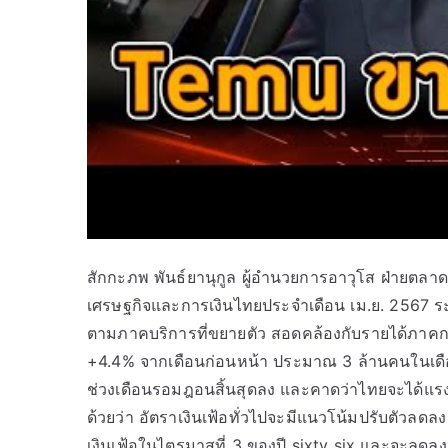
สักกะภพ พันธ์ยานุกูล ผู้อำนวยการอาวุโส ฝ่ายต
เศรษฐกิจและการเงินไทยประจำเดือน เม.ย. 2567 ระ
ตามภาคบริการที่ขยายตัว สอดคล้องกับรายได้ภาคการท่
+4.4% จากเดือนก่อนหน้า ประมาณ 3 ล้านคนในเดือน
ช่วงเดือนรอมฎอนสิ้นสุดลง และคาดว่าไทยจะได้แรงส่
ด้วยว่า อัตราเงินเฟ้อทั่วไปจะมีแนวโน้มปรับตัวลดล
เงินเฟ้อในไตรมาสที่ 3 ของปี sixty six และจะลดลงต่