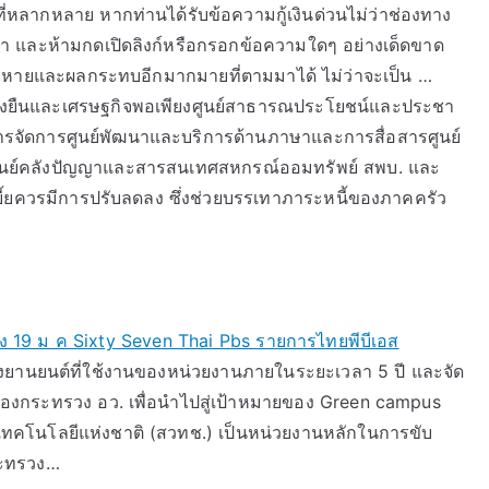
ลากหลาย หากท่านได้รับข้อความกู้เงินด่วนไม่ว่าช่องทาง
ี่มา และห้ามกดเปิดลิงก์หรือกรอกข้อความใดๆ อย่างเด็ดขาด
ยหายและผลกระทบอีกมากมายที่ตามมาได้ ไม่ว่าจะเป็น …
ั่งยืนและเศรษฐกิจพอเพียงศูนย์สาธารณประโยชน์และประชา
อการจัดการศูนย์พัฒนาและบริการด้านภาษาและการสื่อสารศูนย์
นย์คลังปัญญาและสารสนเทศสหกรณ์ออมทรัพย์ สพบ. และ
เบี้ยควรมีการปรับลดลง ซึ่งช่วยบรรเทาภาระหนี้ของภาคครัว
ทิง 19 ม ค Sixty Seven Thai Pbs รายการไทยพีบีเอส
องยานยนต์ที่ใช้งานของหน่วยงานภายในระยะเวลา 5 ปี และจัด
งกระทรวง อว. เพื่อนำไปสู่เป้าหมายของ Green campus
คโนโลยีแห่งชาติ (สวทช.) เป็นหน่วยงานหลักในการขับ
ระทรวง…