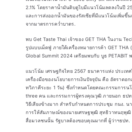
2.1% โดยราคาน้ำมันดิบดูไบมีแนวโน้มลดลงในปี 25
และการส่งออกน้ำมันของรัสเซียที่มีแนวโน้มเพิ่มขึ้
จากมาตรการคว่ำบาตร.
พบ Get Taste Thai เจ้าของ GET THA ในงาน Te
รูปแบบเม็ดฟู่ ภายใต้เครื่องหมายการค้า GET THA
Global Summit 2024 เตรียมพบกับ บูธ PETABIT 
แนวโน้ม เศรษฐกิจไทย 2567 ธนาคารแห่ง ประเท
เครื่องมือของนโยบายการเงินปัจจุบัน คือ อัตราดอก
ทวิภาคีระยะ 1 วัน) ซึ่งกำหนดโดยคณะกรรมการนโยบา
three คน และกรรมการผู้ทรงคุณวุฒิ ภายนอก ธปท.
วิธีเสียงข้างมาก สำหรับกำหนดการประชุม กนง. นา
การให้สัมภาษณ์ของนายเศรษฐพุฒิ สุทธิวาทนฤพุฒิ 
สื่อมวลชนนั้น รัฐบาลต้องขอบคุณมากที่ ผู้ว่าฯธปท.