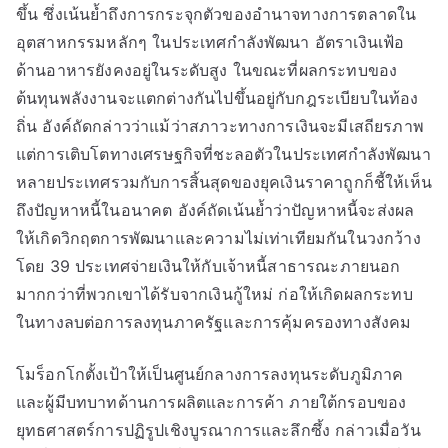
ขึ้น ซึ่งเน้นย้ำถึงการกระจุกตัวของอำนาจทางการตลาดใน
อุตสาหกรรมหลักๆ ในประเทศกำลังพัฒนา อัตราเงินเฟ้อ
ด้านอาหารยังคงอยู่ในระดับสูง ในขณะที่ผลกระทบของ
ต้นทุนพลังงานจะแตกต่างกันไปขึ้นอยู่กับกฎระเบียบในท้อง
ถิ่น อังค์ถัดกล่าวว่าแม้ว่าสภาวะทางการเงินจะมีเสถียรภาพ
แต่การเติบโตทางเศรษฐกิจที่ชะลอตัวในประเทศกำลังพัฒนา
หลายประเทศรวมกับการสิ้นสุดของยุคเงินราคาถูกก็ชี้ให้เห็น
ถึงปัญหาหนี้ในอนาคต อังค์ถัดเน้นย้ำว่าปัญหาหนี้จะส่งผล
ให้เกิดวิกฤตการพัฒนาและความไม่เท่าเทียมกันในวงกว้าง
โดย 39 ประเทศจ่ายเงินให้กับเจ้าหนี้สาธารณะภายนอก
มากกว่าที่พวกเขาได้รับจากเงินกู้ใหม่ ก่อให้เกิดผลกระทบ
ในทางลบต่อการลงทุนภาครัฐและการคุ้มครองทางสังคม
โมร็อกโกตั้งเป้าให้เป็นศูนย์กลางการลงทุนระดับภูมิภาค
และผู้มีบทบาทด้านการผลิตและการค้า ภายใต้กรอบของ
ยุทธศาสตร์การปฏิรูปเชิงบูรณาการและลึกซึ้ง กล่าวเมื่อวัน