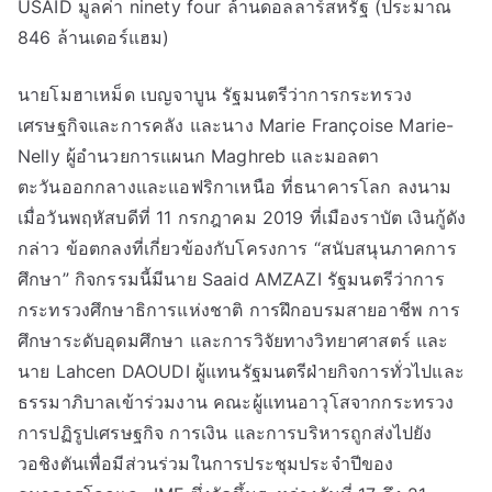
USAID มูลค่า ninety four ล้านดอลลาร์สหรัฐ (ประมาณ
846 ล้านเดอร์แฮม)
นายโมฮาเหม็ด เบญจาบูน รัฐมนตรีว่าการกระทรวง
เศรษฐกิจและการคลัง และนาง Marie Françoise Marie-
Nelly ผู้อำนวยการแผนก Maghreb และมอลตา
ตะวันออกกลางและแอฟริกาเหนือ ที่ธนาคารโลก ลงนาม
เมื่อวันพฤหัสบดีที่ 11 กรกฎาคม 2019 ที่เมืองราบัต เงินกู้ดัง
กล่าว ข้อตกลงที่เกี่ยวข้องกับโครงการ “สนับสนุนภาคการ
ศึกษา” กิจกรรมนี้มีนาย Saaid AMZAZI รัฐมนตรีว่าการ
กระทรวงศึกษาธิการแห่งชาติ การฝึกอบรมสายอาชีพ การ
ศึกษาระดับอุดมศึกษา และการวิจัยทางวิทยาศาสตร์ และ
นาย Lahcen DAOUDI ผู้แทนรัฐมนตรีฝ่ายกิจการทั่วไปและ
ธรรมาภิบาลเข้าร่วมงาน คณะผู้แทนอาวุโสจากกระทรวง
การปฏิรูปเศรษฐกิจ การเงิน และการบริหารถูกส่งไปยัง
วอชิงตันเพื่อมีส่วนร่วมในการประชุมประจำปีของ