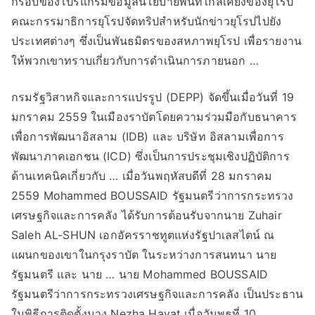
กรอบของโปรแกรมข้อมูลนโยบายพื้นที่ใกล้เคียงของยุโรป
คณะกรรมาธิการยุโรปจัดทริปสำหรับนักข่าวยุโรปไปยัง
ประเทศต่างๆ ซึ่งเป็นพันธมิตรของสหภาพยุโรป เพื่อรายงาน
ให้พวกเขาทราบเกี่ยวกับการดำเนินการภายนอก …
กรมรัฐวิสาหกิจและการแปรรูป (DEPP) จัดขึ้นเมื่อวันที่ 19
มกราคม 2559 ในเมืองราบัตโดยความร่วมมือกับธนาคาร
เพื่อการพัฒนาอิสลาม (IDB) และ บริษัท อิสลามเพื่อการ
พัฒนาภาคเอกชน (ICD) ซึ่งเป็นการประชุมเชิงปฏิบัติการ
ด้านเทคนิคเกี่ยวกับ … เมื่อวันพฤหัสบดีที่ 28 มกราคม
2559 Mohammed BOUSSAID รัฐมนตรีว่าการกระทรวง
เศรษฐกิจและการคลัง ได้รับการต้อนรับจากนาย Zuhair
Saleh AL-SHUN เอกอัครราชทูตแห่งรัฐปาเลสไตน์ ณ
แผนกของเขาในกรุงราบัต ในระหว่างการสนทนา นาย
รัฐมนตรี และ นาย … นาย Mohammed BOUSSAID
รัฐมนตรีว่าการกระทรวงเศรษฐกิจและการคลัง เป็นประธาน
ในพิธีการติดตั้งนาง Nezha Hayat เมื่อวันพุธที่ 10