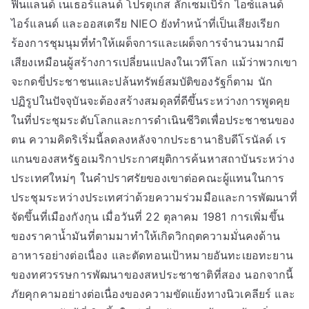
ฟินแลนด์ เนเธอร์แลนด์ โปรตุเกส ลักเซมเบิร์ก ไอซ์แลนด์
ไอร์แลนด์ และออสเตรีย NIEO ยังทำหน้าที่เป็นเสียงเรียก
ร้องการชุมนุมที่ทำให้เผด็จการและเผด็จการจำนวนมากมี
เสียงเหมือนผู้สร้างการเปลี่ยนแปลงในเวทีโลก แม้ว่าพวกเขา
จะกดขี่ประชาชนและปล้นทรัพย์สมบัติของรัฐก็ตาม นัก
ปฏิรูปในปัจจุบันจะต้องสร้างสมดุลที่ดีขึ้นระหว่างการพูดคุย
ในที่ประชุมระดับโลกและการดำเนินชีวิตเพื่อประชาชนของ
ตน ความคิดริเริ่มนี้ลดลงหลังจากประธานาธิบดีโรนัลด์ เร
แกนของสหรัฐอเมริกาประกาศยุติการค้นหาสถาบันระหว่าง
ประเทศใหม่ๆ ในคำปราศรัยของเขาต่อคณะผู้แทนในการ
ประชุมระหว่างประเทศว่าด้วยความร่วมมือและการพัฒนาที่
จัดขึ้นที่เมืองกังกุน เมื่อวันที่ 22 ตุลาคม 1981 การเพิ่มขึ้น
ของราคาน้ำมันที่ตามมาทำให้เกิดวิกฤตความมั่นคงด้าน
อาหารอย่างต่อเนื่อง และตัดทอนเป้าหมายอันทะเยอทะยาน
ของทศวรรษการพัฒนาของสหประชาชาติที่สอง นอกจากนี้
ภัยคุกคามอย่างต่อเนื่องของความขัดแย้งทางนิวเคลียร์ และ